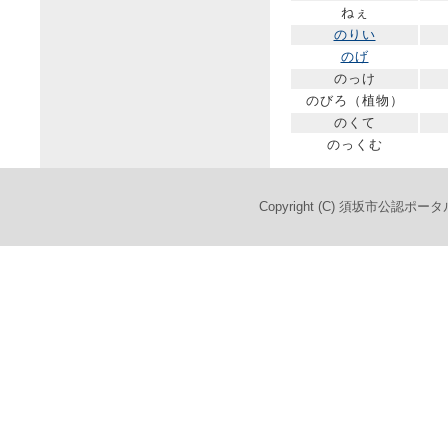
ねぇ
のりい
のげ
のっけ
のびろ（植物）
のくて
のっくむ
Copyright (C) 須坂市公認ポータ