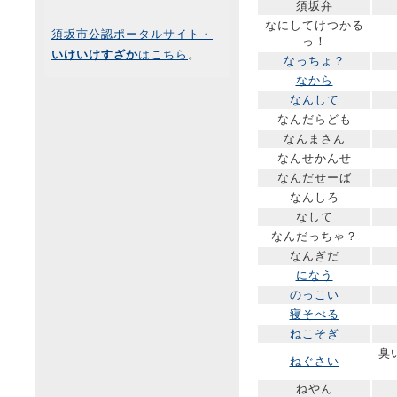
須坂弁
なにしてけつかる
須坂市公認ポータルサイト・
っ！
いけいけすざか
はこちら
。
なっちょ？
なから
なんして
なんだらども
なんまさん
なんせかんせ
なんだせーば
なんしろ
なして
なんだっちゃ？
なんぎだ
になう
のっこい
寝そべる
ねこそぎ
臭
ねぐさい
ねやん