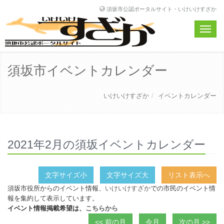
須坂市公認ポータルサイト・いけいけすざか
Toggle
naviga
須坂市イベントカレンダー
いけいけすざか
イベントカレンダー
2021年2月の須坂イベントカレンダー
文字サイズ小
文字サイズ大
リスト表示へ
須坂市役所からのイベント情報、
いけいけすざか
での市民のイベント情
報を集約して表示しています。
イベント情報掲載希望は、
こちらから
<< 前の月
今月
次の月 >>