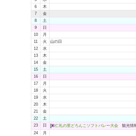
6
木
7
金
8
土
9
日
10
月
11
火
山の日
12
水
13
木
14
金
15
土
16
日
17
月
18
火
19
水
20
木
21
金
22
土
23
日
仁礼の里どろんこソフトバレー大会
観光情
24
月