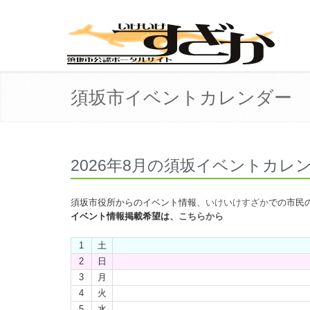
須坂市イベントカレンダー
2026年8月の須坂イベントカレ
須坂市役所からのイベント情報、
いけいけすざか
での市民
イベント情報掲載希望は、
こちらから
1
土
2
日
3
月
4
火
5
水