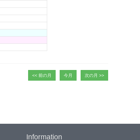
<< 前の月
今月
次の月 >>
Information