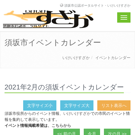
須坂市公認ポータルサイト・いけいけすざか
Toggle
naviga
須坂市イベントカレンダー
いけいけすざか
イベントカレンダー
2021年2月の須坂イベントカレンダー
文字サイズ小
文字サイズ大
リスト表示へ
須坂市役所からのイベント情報、
いけいけすざか
での市民のイベント情
報を集約して表示しています。
イベント情報掲載希望は、
こちらから
<< 前の月
今月
次の月 >>