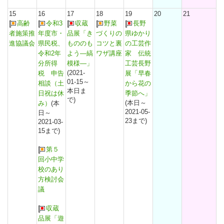
15
16
17
18
19
20
21
高齢
令和3
収蔵
野菜
長野
者施策推
年度市・
品展「き
づくりの
県ゆかり
進協議会
県民税、
もののも
コツと裏
の工芸作
令和2年
よう―縞
ワザ講座
家 伝統
分所得
模様―」
工芸長野
(2021-
税 申告
展「早春
01-15～
相談（土
から花の
本日ま
日祝は休
季節へ」
で)
(本日～
み）
(本
2021-05-
日～
23まで)
2021-03-
15まで)
第５
回小中学
校のあり
方検討会
議
収蔵
品展「遊