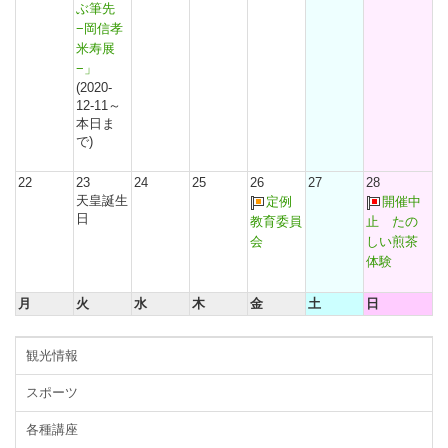
ぶ筆先
−岡信孝
米寿展
−」
(2020-
12-11～
本日ま
で)
22
23
24
25
26
27
28
天皇誕生
定例
開催中
日
教育委員
止 たの
会
しい煎茶
体験
月
火
水
木
金
土
日
観光情報
スポーツ
各種講座