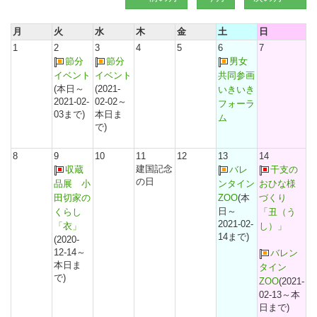
月
火
水
木
金
土
日
1
2
3
4
5
6
7
節分
節分
男女
イベント
イベント
共同参画
(本日～
(2021-
いきいき
2021-02-
02-02～
フォーラ
03まで)
本日ま
ム
で)
8
9
10
11
12
13
14
建国記念
収蔵
バレ
干支の
の日
品展 小
ンタイン
おひな様
田切家の
ZOO
(本
づくり
日～
くらし
「丑（う
2021-02-
「衣」
し）」
14まで)
(2020-
12-14～
バレン
本日ま
タイン
で)
ZOO
(2021-
02-13～本
日まで)