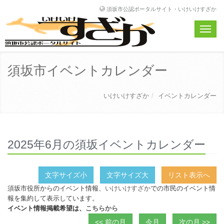
須坂市公認ポータルサイト・いけいけすざか
Toggle
naviga
須坂市イベントカレンダー
いけいけすざか
イベントカレンダー
2025年6月の須坂イベントカレンダー
文字サイズ小
文字サイズ大
リスト表示へ
須坂市役所からのイベント情報、
いけいけすざか
での市民のイベント情
報を集約して表示しています。
イベント情報掲載希望は、
こちらから
<< 前の月
今月
次の月 >>