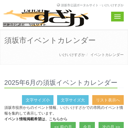
須坂市公認ポータルサイト・いけいけすざか
Toggle
naviga
須坂市イベントカレンダー
いけいけすざか
イベントカレンダー
2025年6月の須坂イベントカレンダー
文字サイズ小
文字サイズ大
リスト表示へ
須坂市役所からのイベント情報、
いけいけすざか
での市民のイベント情
報を集約して表示しています。
イベント情報掲載希望は、
こちらから
<< 前の月
今月
次の月 >>