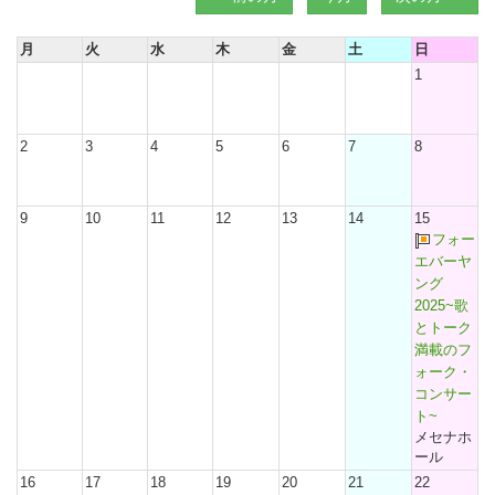
月
火
水
木
金
土
日
1
2
3
4
5
6
7
8
9
10
11
12
13
14
15
フォー
エバーヤ
ング
2025~歌
とトーク
満載のフ
ォーク・
コンサー
ト~
メセナホ
ール
16
17
18
19
20
21
22