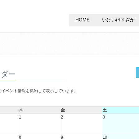
HOME
いけいけすざか
ンダー
のイベント情報を集約して表示しています。
木
金
土
1
2
3
8
9
10