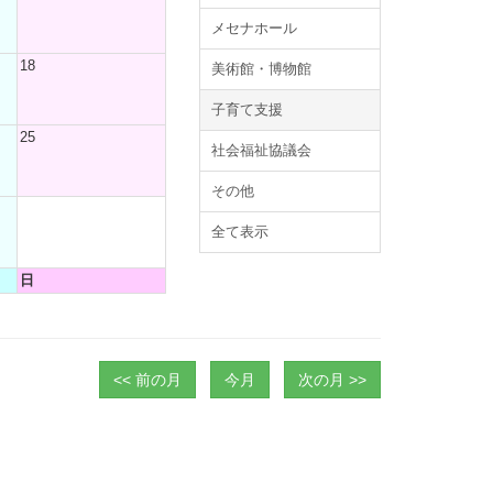
メセナホール
18
美術館・博物館
子育て支援
25
社会福祉協議会
その他
全て表示
日
<< 前の月
今月
次の月 >>