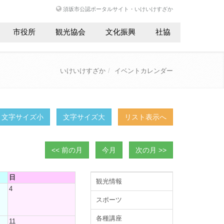
須坂市公認ポータルサイト・いけいけすざか
市役所
観光協会
文化振興
社協
いけいけすざか
イベントカレンダー
文字サイズ小
文字サイズ大
リスト表示へ
<< 前の月
今月
次の月 >>
日
観光情報
4
スポーツ
各種講座
11