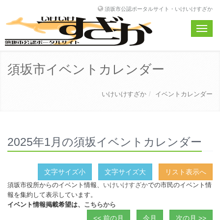
須坂市公認ポータルサイト・いけいけすざか
Toggle
naviga
須坂市イベントカレンダー
いけいけすざか
イベントカレンダー
2025年1月の須坂イベントカレンダー
文字サイズ小
文字サイズ大
リスト表示へ
須坂市役所からのイベント情報、
いけいけすざか
での市民のイベント情
報を集約して表示しています。
イベント情報掲載希望は、
こちらから
<< 前の月
今月
次の月 >>