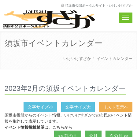
須坂市公認ポータルサイト・いけいけすざか
Toggle
naviga
須坂市イベントカレンダー
いけいけすざか
イベントカレンダー
2023年2月の須坂イベントカレンダー
文字サイズ小
文字サイズ大
リスト表示へ
須坂市役所からのイベント情報、
いけいけすざか
での市民のイベント情
報を集約して表示しています。
イベント情報掲載希望は、
こちらから
<< 前の月
今月
次の月 >>