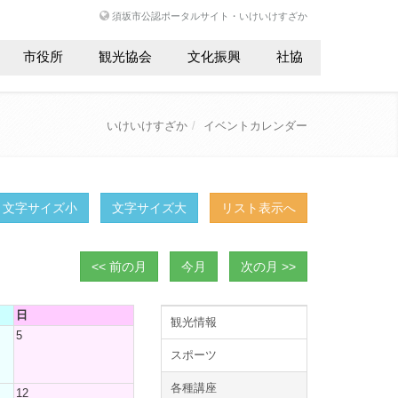
須坂市公認ポータルサイト・いけいけすざか
市役所
観光協会
文化振興
社協
いけいけすざか
イベントカレンダー
文字サイズ小
文字サイズ大
リスト表示へ
<< 前の月
今月
次の月 >>
日
観光情報
5
スポーツ
各種講座
12