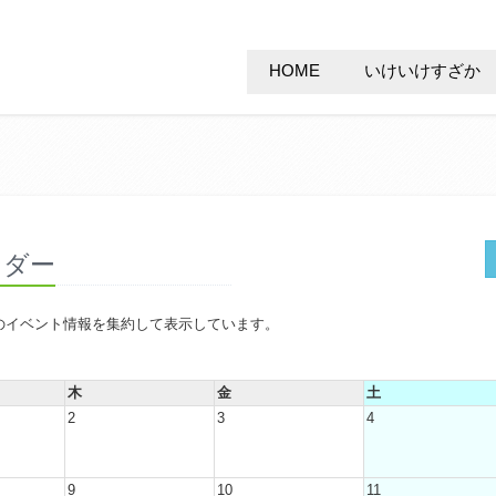
HOME
いけいけすざか
ンダー
のイベント情報を集約して表示しています。
木
金
土
2
3
4
9
10
11