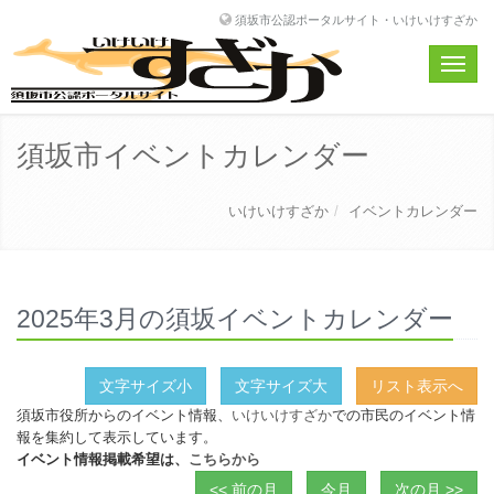
須坂市公認ポータルサイト・いけいけすざか
Toggle
naviga
須坂市イベントカレンダー
いけいけすざか
イベントカレンダー
2025年3月の須坂イベントカレンダー
文字サイズ小
文字サイズ大
リスト表示へ
須坂市役所からのイベント情報、
いけいけすざか
での市民のイベント情
報を集約して表示しています。
イベント情報掲載希望は、
こちらから
<< 前の月
今月
次の月 >>