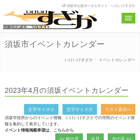
須坂市公認ポータルサイト・いけいけすざか
Toggle
naviga
須坂市イベントカレンダー
いけいけすざか
イベントカレンダー
2023年4月の須坂イベントカレンダー
文字サイズ小
文字サイズ大
リスト表示へ
須坂市役所からのイベント情報、
いけいけすざか
での市民のイベント情
報を集約して表示しています。
イベント情報掲載希望は、
こちらから
<< 前の月
今月
次の月 >>