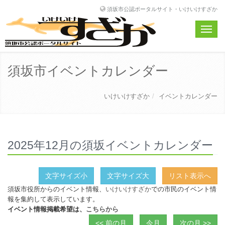
須坂市公認ポータルサイト・いけいけすざか
Toggle
naviga
須坂市イベントカレンダー
いけいけすざか
イベントカレンダー
2025年12月の須坂イベントカレンダー
文字サイズ小
文字サイズ大
リスト表示へ
須坂市役所からのイベント情報、
いけいけすざか
での市民のイベント情
報を集約して表示しています。
イベント情報掲載希望は、
こちらから
<< 前の月
今月
次の月 >>