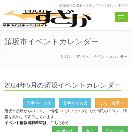
須坂市公認ポータルサイト・いけいけすざか
Toggle
naviga
須坂市イベントカレンダー
いけいけすざか
イベントカレンダー
2024年5月の須坂イベントカレンダー
文字サイズ小
文字サイズ大
リスト表示へ
須坂市役所からのイベント情報、
いけいけすざか
での市民のイベント情
報を集約して表示しています。
イベント情報掲載希望は、
こちらから
<< 前の月
今月
次の月 >>