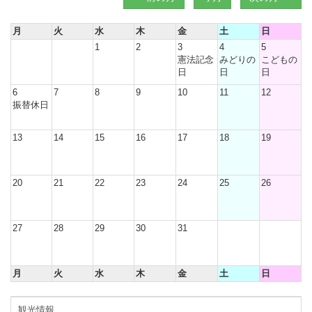
月
火
水
木
金
土
日
1
2
3
4
5
憲法記念
みどりの
こどもの
日
日
日
6
7
8
9
10
11
12
振替休日
13
14
15
16
17
18
19
20
21
22
23
24
25
26
27
28
29
30
31
月
火
水
木
金
土
日
観光情報