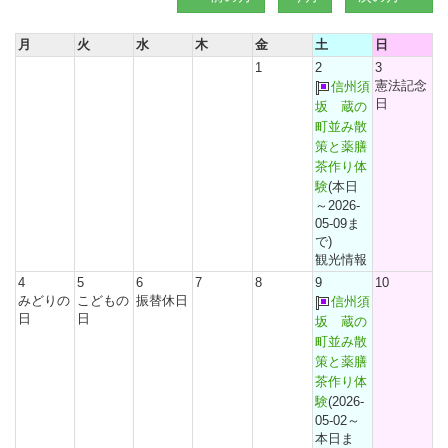
月
火
水
木
金
土
日
1
2
3
憲法記念
信州須
日
坂 蔵の
町並み散
策と薬膳
茶作り体
験
(本日
～2026-
05-09ま
で)
観光情報
4
5
6
7
8
9
10
みどりの
こどもの
振替休日
信州須
日
日
坂 蔵の
町並み散
策と薬膳
茶作り体
験
(2026-
05-02～
本日ま