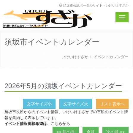
須坂市公認ポータルサイト・いけいけすざか
Toggle
naviga
須坂市イベントカレンダー
いけいけすざか
イベントカレンダー
2026年5月の須坂イベントカレンダー
文字サイズ小
文字サイズ大
リスト表示へ
須坂市役所からのイベント情報、
いけいけすざか
での市民のイベント情
報を集約して表示しています。
イベント情報掲載希望は、
こちらから
<< 前の月
今月
次の月 >>