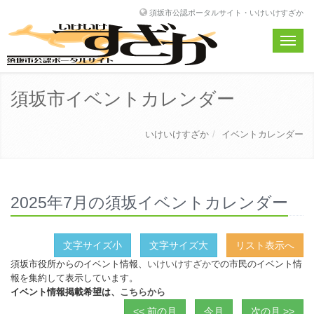
須坂市公認ポータルサイト・いけいけすざか
Toggle
naviga
須坂市イベントカレンダー
いけいけすざか
イベントカレンダー
2025年7月の須坂イベントカレンダー
文字サイズ小
文字サイズ大
リスト表示へ
須坂市役所からのイベント情報、
いけいけすざか
での市民のイベント情
報を集約して表示しています。
イベント情報掲載希望は、
こちらから
<< 前の月
今月
次の月 >>