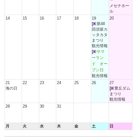
メセナホー
ル
14
15
16
17
18
19
20
第48
回須坂カ
ッタカタ
まつり
観光情報
サマ
ーラン
ド オー
プン日
観光情報
21
22
23
24
25
26
27
海の日
豊丘ダム
まつり
観光情報
28
29
30
31
月
火
水
木
金
土
日