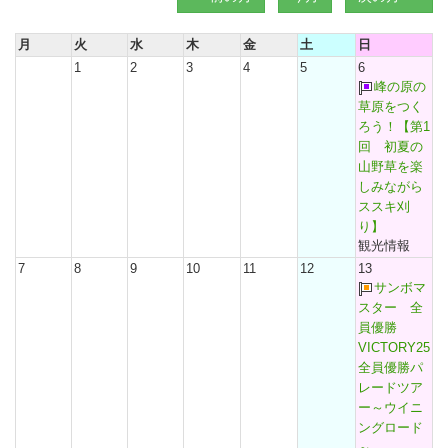
月
火
水
木
金
土
日
1
2
3
4
5
6
峰の原の
草原をつく
ろう！【第1
回 初夏の
山野草を楽
しみながら
ススキ刈
り】
観光情報
7
8
9
10
11
12
13
サンボマ
スター 全
員優勝
VICTORY25
全員優勝パ
レードツア
ー～ウイニ
ングロード
～