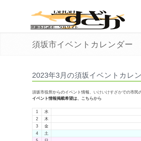
須坂市イベントカレンダー
2023年3月の須坂イベントカレ
須坂市役所からのイベント情報、
いけいけすざか
での市民
イベント情報掲載希望は、
こちらから
1
水
2
木
3
金
4
土
5
日