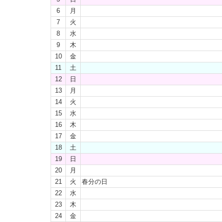
6
月
7
火
8
水
9
木
10
金
11
土
12
日
13
月
14
火
15
水
16
木
17
金
18
土
19
日
20
月
21
火
春分の日
22
水
23
木
24
金