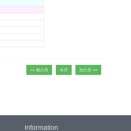
<< 前の月
今月
次の月 >>
Information