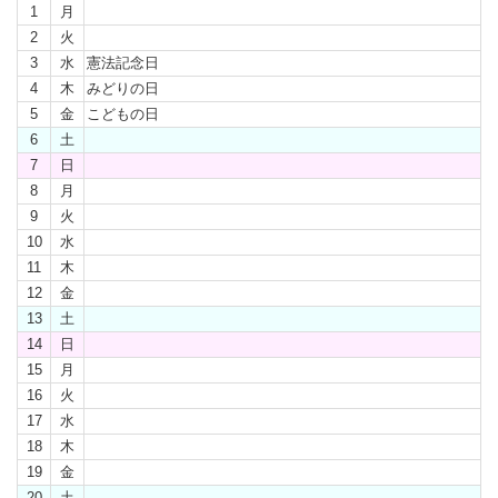
1
月
2
火
3
水
憲法記念日
4
木
みどりの日
5
金
こどもの日
6
土
7
日
8
月
9
火
10
水
11
木
12
金
13
土
14
日
15
月
16
火
17
水
18
木
19
金
20
土