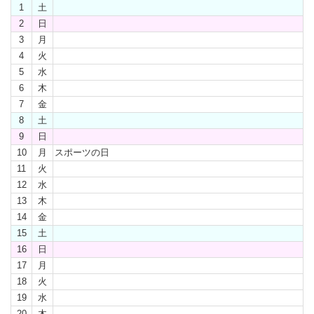
1
土
2
日
3
月
4
火
5
水
6
木
7
金
8
土
9
日
10
月
スポーツの日
11
火
12
水
13
木
14
金
15
土
16
日
17
月
18
火
19
水
20
木