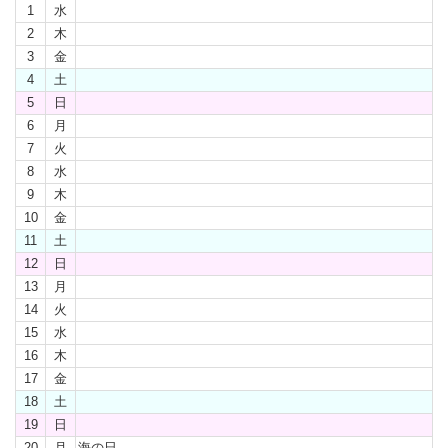
1
水
2
木
3
金
4
土
5
日
6
月
7
火
8
水
9
木
10
金
11
土
12
日
13
月
14
火
15
水
16
木
17
金
18
土
19
日
20
月
海の日