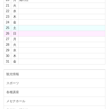
21
火
22
水
23
木
24
金
25
土
26
日
27
月
28
火
29
水
30
木
31
金
観光情報
スポーツ
各種講座
メセナホール