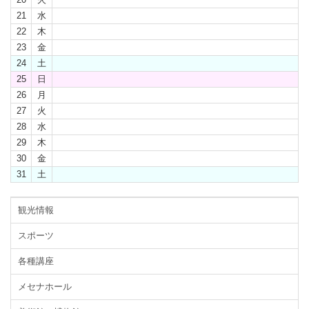
21
水
22
木
23
金
24
土
25
日
26
月
27
火
28
水
29
木
30
金
31
土
観光情報
スポーツ
各種講座
メセナホール