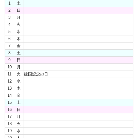
1
土
2
日
3
月
4
火
5
水
6
木
7
金
8
土
9
日
10
月
11
火
建国記念の日
12
水
13
木
14
金
15
土
16
日
17
月
18
火
19
水
20
木