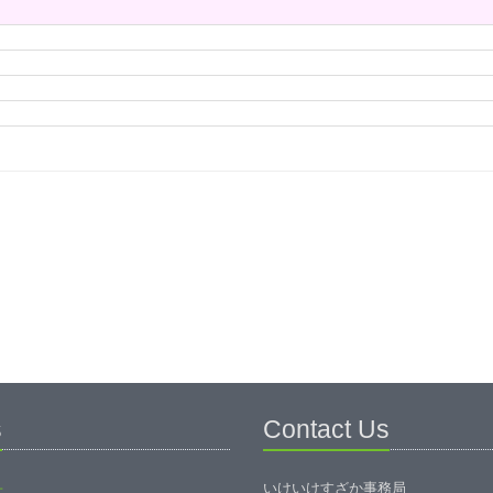
s
Contact Us
いけいけすざか事務局
せ