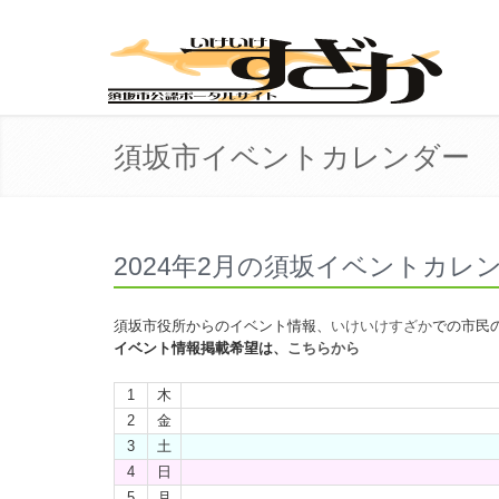
須坂市イベントカレンダー
2024年2月の須坂イベントカレ
須坂市役所からのイベント情報、
いけいけすざか
での市民
イベント情報掲載希望は、
こちらから
1
木
2
金
3
土
4
日
5
月