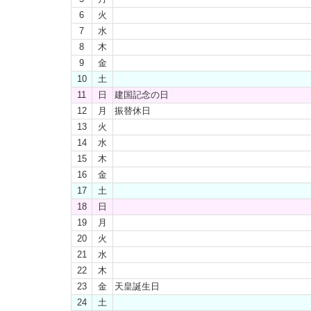
6
火
7
水
8
木
9
金
10
土
11
日
建国記念の日
12
月
振替休日
13
火
14
水
15
木
16
金
17
土
18
日
19
月
20
火
21
水
22
木
23
金
天皇誕生日
24
土