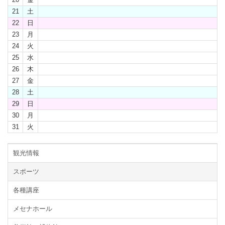
21
土
22
日
23
月
24
火
25
水
26
木
27
金
28
土
29
日
30
月
31
火
観光情報
スポーツ
各種講座
メセナホール