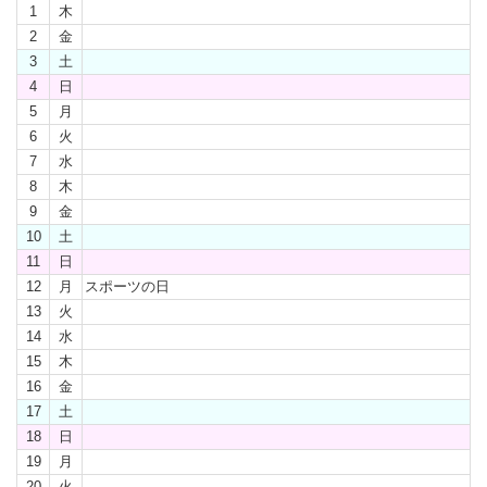
1
木
2
金
3
土
4
日
5
月
6
火
7
水
8
木
9
金
10
土
11
日
12
月
スポーツの日
13
火
14
水
15
木
16
金
17
土
18
日
19
月
20
火