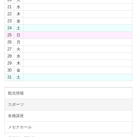
21
水
22
木
23
金
24
土
25
日
26
月
27
火
28
水
29
木
30
金
31
土
観光情報
スポーツ
各種講座
メセナホール