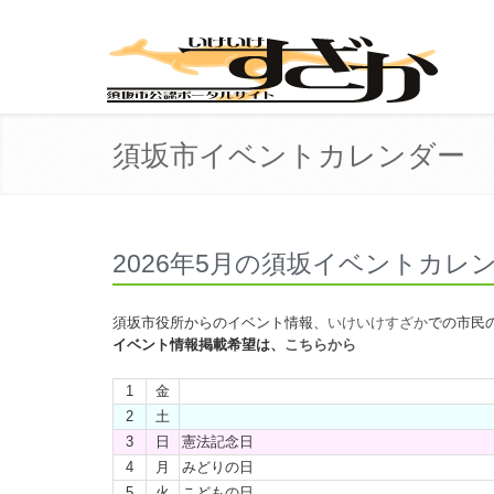
須坂市イベントカレンダー
2026年5月の須坂イベントカレ
須坂市役所からのイベント情報、
いけいけすざか
での市民
イベント情報掲載希望は、
こちらから
1
金
2
土
3
日
憲法記念日
4
月
みどりの日
5
火
こどもの日