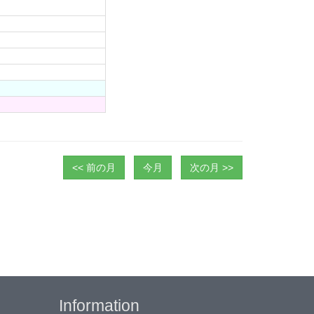
<< 前の月
今月
次の月 >>
Information