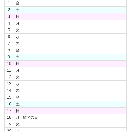
1
金
2
土
3
日
4
月
5
火
6
水
7
木
8
金
9
土
10
日
11
月
12
火
13
水
14
木
15
金
16
土
17
日
18
月
敬老の日
19
火
20
水