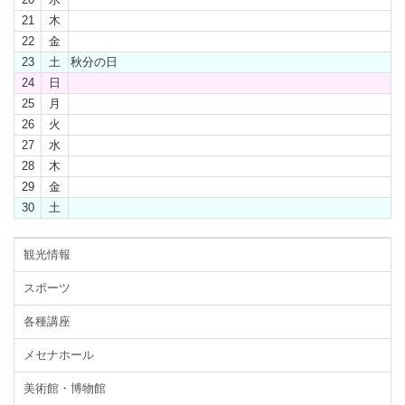
21
木
22
金
23
土
秋分の日
24
日
25
月
26
火
27
水
28
木
29
金
30
土
観光情報
スポーツ
各種講座
メセナホール
美術館・博物館