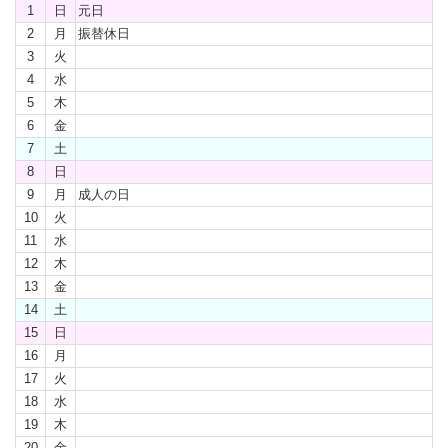
1
日
元日
2
月
振替休日
3
火
4
水
5
木
6
金
7
土
8
日
9
月
成人の日
10
火
11
水
12
木
13
金
14
土
15
日
16
月
17
火
18
水
19
木
20
金