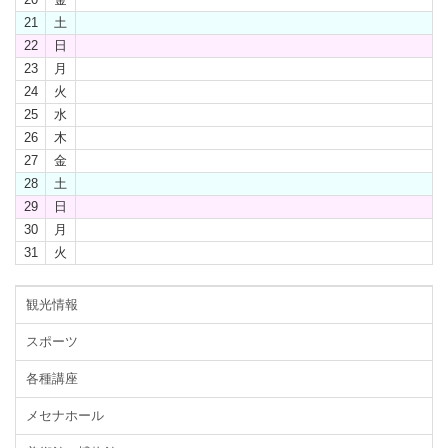
21
土
22
日
23
月
24
火
25
水
26
木
27
金
28
土
29
日
30
月
31
火
観光情報
スポーツ
各種講座
メセナホール