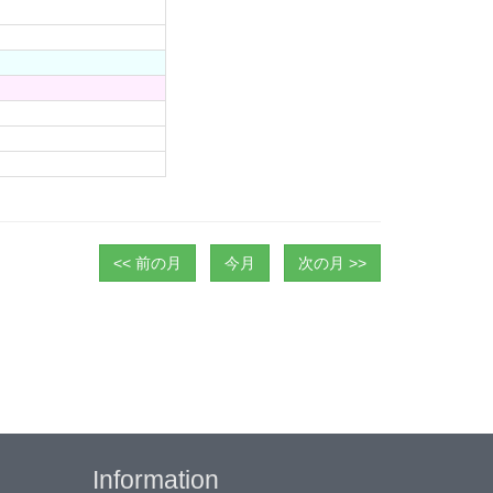
<< 前の月
今月
次の月 >>
Information