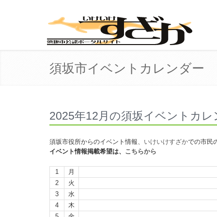
須坂市イベントカレンダー
2025年12月の須坂イベントカ
須坂市役所からのイベント情報、
いけいけすざか
での市民
イベント情報掲載希望は、
こちらから
1
月
2
火
3
水
4
木
5
金