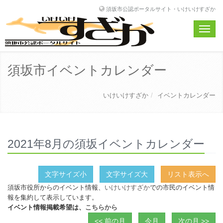
須坂市公認ポータルサイト・いけいけすざか
Toggle
naviga
須坂市イベントカレンダー
いけいけすざか
イベントカレンダー
2021年8月の須坂イベントカレンダー
文字サイズ小
文字サイズ大
リスト表示へ
須坂市役所からのイベント情報、
いけいけすざか
での市民のイベント情
報を集約して表示しています。
イベント情報掲載希望は、
こちらから
<< 前の月
今月
次の月 >>