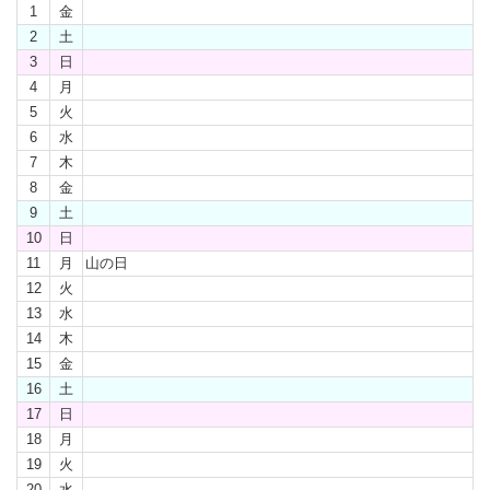
1
金
2
土
3
日
4
月
5
火
6
水
7
木
8
金
9
土
10
日
11
月
山の日
12
火
13
水
14
木
15
金
16
土
17
日
18
月
19
火
20
水