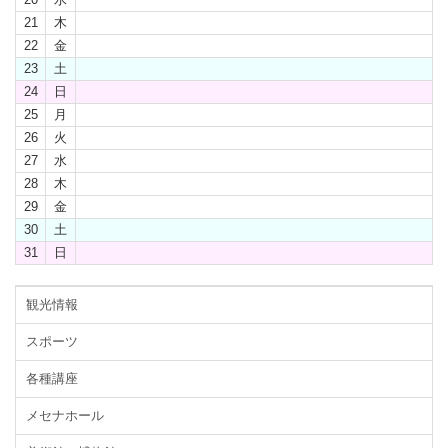
21
木
22
金
23
土
24
日
25
月
26
火
27
水
28
木
29
金
30
土
31
日
観光情報
スポーツ
各種講座
メセナホール