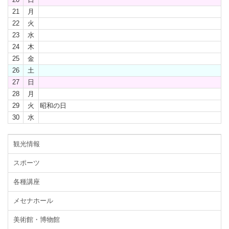
21
月
22
火
23
水
24
木
25
金
26
土
27
日
28
月
29
火
昭和の日
30
水
観光情報
スポーツ
各種講座
メセナホール
美術館・博物館