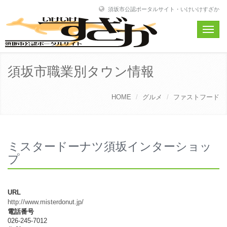
須坂市公認ポータルサイト・いけいけすざか
Toggle
naviga
須坂市職業別タウン情報
HOME
グルメ
ファストフード
ミスタードーナツ須坂インターショッ
プ
URL
http://www.misterdonut.jp/
電話番号
026-245-7012