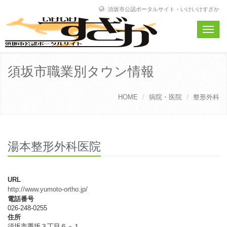
須坂市公認ポータルサイト・いけいけすざか
Toggle
naviga
須坂市職業別タウン情報
HOME
病院・医院
整形外科
湯本整形外科医院
URL
http://www.yumoto-ortho.jp/
電話番号
026-248-0255
住所
須坂市墨坂３丁目６－１