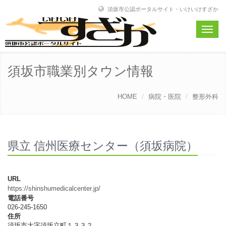
須坂市公認ポータルサイト・いけいけすざか
Toggle
naviga
須坂市職業別タウン情報
HOME
病院・医院
整形外科
県立 信州医療センター（須坂病院）
URL
https://shinshumedicalcenter.jp/
電話番号
026-245-1650
住所
須坂市大字須坂立町１３３２