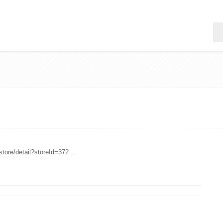
/store/detail?storeId=372 ...