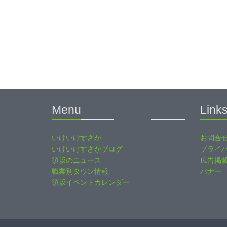
Menu
Link
いけいけすざか
お問合
いけいけすざかブログ
プライ
須坂のニュース
広告掲
職業別タウン情報
バナー
須坂イベントカレンダー