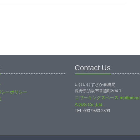
s
Contact Us
いけいけすざか事務局
せ
長野県須坂市常盤町804-1
バシーポリシー
コワーキングスペース mottomach
載
ADDS Co.,Ltd.
TEL:090-9660-2399