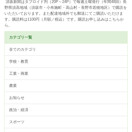
須坂新聞はタブロイド判（20P～24P）で毎週土曜発行（年間48回）長
野県須高地域（須坂市・小布施町・高山村・長野市若穂地区）で購読を
いただいております。また配達地域外でも郵送にてご購読いただけま
す。購読料は1100円（月額／税込）です。
購読お申し込みはこちらか
ら。
カテゴリ一覧
全てのカテゴリ
学校・教育
工業・商業
農業
お知らせ
政治・経済
スポーツ