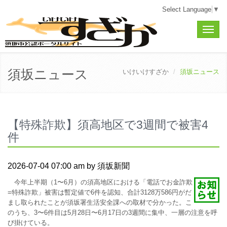
Select Language
▼
Toggle
naviga
須坂ニュース
いけいけすざか
須坂ニュース
【特殊詐欺】須高地区で3週間で被害4
件
2026-07-04 07:00 am by 須坂新聞
今年上半期（1〜6月）の須高地区における「電話でお金詐欺
=特殊詐欺」被害は暫定値で6件を認知、合計3128万586円がだ
まし取られたことが須坂署生活安全課への取材で分かった。こ
のうち、3〜6件目は5月28日〜6月17日の3週間に集中、一層の注意を呼
び掛けている。