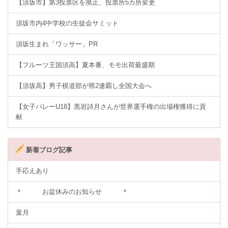
【須坂市】第3投票区を廃止、投票所5カ所変更
須坂市内4中学校の生徒会サミット
須坂生まれ「ワッサー」PR
【フルーツ王国須高】夏本番、モモ出荷最盛期
【須坂高】男子棋道部が県2連覇し全国大会へ
【女子バレーU18】黒岩詩月さんが世界選手権の出場権獲得に貢
献
新着ブログ記事
手応えあり
＊ お盆休みのお知らせ ＊
葉月