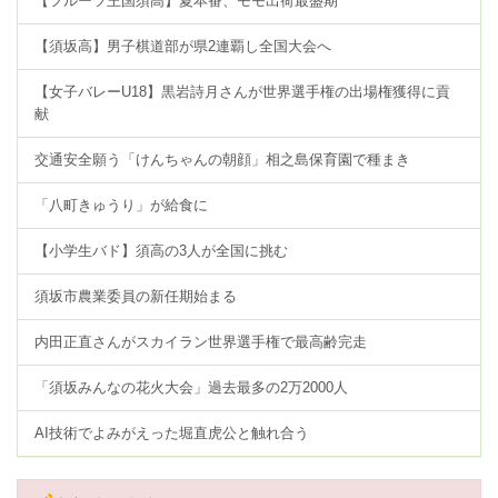
【フルーツ王国須高】夏本番、モモ出荷最盛期
【須坂高】男子棋道部が県2連覇し全国大会へ
【女子バレーU18】黒岩詩月さんが世界選手権の出場権獲得に貢
献
交通安全願う「けんちゃんの朝顔」相之島保育園で種まき
「八町きゅうり」が給食に
【小学生バド】須高の3人が全国に挑む
須坂市農業委員の新任期始まる
内田正直さんがスカイラン世界選手権で最高齢完走
「須坂みんなの花火大会」過去最多の2万2000人
AI技術でよみがえった堀直虎公と触れ合う