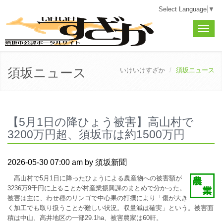
Select Language
▼
Toggle
naviga
須坂ニュース
いけいけすざか
須坂ニュース
【5月1日の降ひょう被害】高山村で
3200万円超、須坂市は約1500万円
2026-05-30 07:00 am by 須坂新聞
高山村で5月1日に降ったひょうによる農産物への被害額が
3236万9千円に上ることが村産業振興課のまとめで分かった。
被害は主に、わせ種のリンゴで中心果の打撲により「傷が大き
く加工でも取り扱うことが難しい状況。収量減は確実」という。被害面
積は中山、高井地区の一部29.1ha、被害農家は60軒。