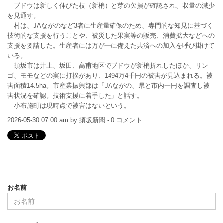
ブドウは新しく伸びた枝（新梢）と芽の欠損が確認され、収量の減少
を見通す。
村は、JAながのなど3者に生産量確保のため、専門的な知見に基づく
技術的な支援を行うことや、被災した果実等の販売、消費拡大などへの
支援を要請した。生産者には万が一に備えた共済への加入を呼び掛けて
いる。
須坂市は井上、坂田、高甫地区でブドウが新梢折れしたほか、リン
ゴ、モモなどの実に打撲があり、1494万4千円の被害が見込まれる。被
害面積14.5ha。市産業振興部は「JAながの、県と市内一円を調査し被
害状況を確認。技術支援に着手した」と話す。
小布施町は現時点で被害はないという。
2026-05-30 07:00 am by 須坂新聞 - 0 コメント
お名前