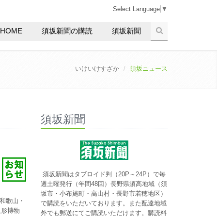
Select Language
▼
HOME
須坂新聞の購読
須坂新聞
いけいけすざか
須坂ニュース
須坂新聞
須坂新聞はタブロイド判（20P～24P）で毎
週土曜発行（年間48回）長野県須高地域（須
坂市・小布施町・高山村・長野市若穂地区）
和歌山・
で購読をいただいております。また配達地域
人形博物
外でも郵送にてご購読いただけます。購読料