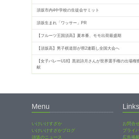
須坂市内4中学校の生徒会サミット
須坂生まれ「ワッサー」PR
【フルーツ王国須高】夏本番、モモ出荷最盛期
【須坂高】男子棋道部が県2連覇し全国大会へ
【女子バレーU18】黒岩詩月さんが世界選手権の出場権
献
Menu
Link
いけいけすざか
お問合
いけいけすざかブログ
プライ
須坂のニュース
広告掲