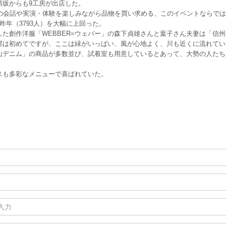
須坂からも9工房が出店した。
の会話や実演・体験を楽しみながら品物を買い求める、このイベントならでは
年（3793人）を大幅に上回った。
創作洋服「WEBBER=ウェバー」の森下貞雄さんと葉子さん夫妻は「信州
部は初めてですが、ここは緑がいっぱい、風が心地よく、川も近くに流れてい
山デニム」の商品が多数並び、試着室も用意しているとあって、大勢の人たち
スも多彩なメニューで喜ばれていた。