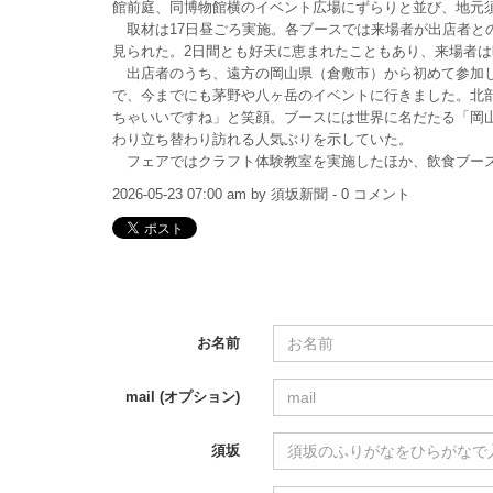
館前庭、同博物館横のイベント広場にずらりと並び、地元
取材は17日昼ごろ実施。各ブースでは来場者が出店者と
見られた。2日間とも好天に恵まれたこともあり、来場者は昨
出店者のうち、遠方の岡山県（倉敷市）から初めて参加した
で、今までにも茅野や八ヶ岳のイベントに行きました。北
ちゃいいですね」と笑顔。ブースには世界に名だたる「岡
わり立ち替わり訪れる人気ぶりを示していた。
フェアではクラフト体験教室を実施したほか、飲食ブー
2026-05-23 07:00 am by 須坂新聞 - 0 コメント
お名前
mail (オプション)
須坂