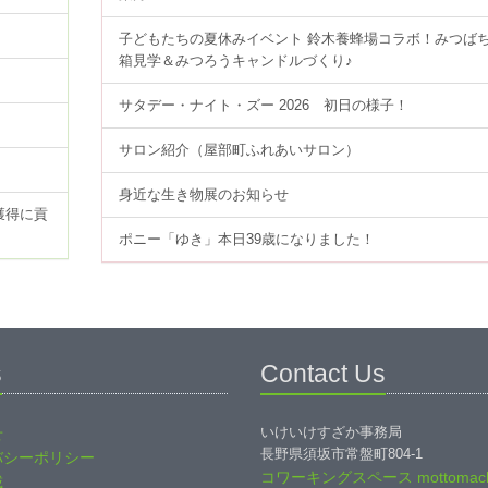
子どもたちの夏休みイベント 鈴木養蜂場コラボ！みつば
箱見学＆みつろうキャンドルづくり♪
サタデー・ナイト・ズー 2026 初日の様子！
サロン紹介（屋部町ふれあいサロン）
身近な生き物展のお知らせ
獲得に貢
ポニー「ゆき」本日39歳になりました！
s
Contact Us
いけいけすざか事務局
せ
長野県須坂市常盤町804-1
バシーポリシー
コワーキングスペース mottomach
載