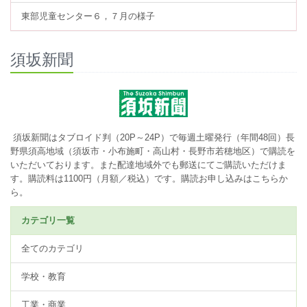
東部児童センター６，７月の様子
須坂新聞
須坂新聞はタブロイド判（20P～24P）で毎週土曜発行（年間48回）長
野県須高地域（須坂市・小布施町・高山村・長野市若穂地区）で購読を
いただいております。また配達地域外でも郵送にてご購読いただけま
す。購読料は1100円（月額／税込）です。
購読お申し込みはこちらか
ら。
カテゴリ一覧
全てのカテゴリ
学校・教育
工業・商業