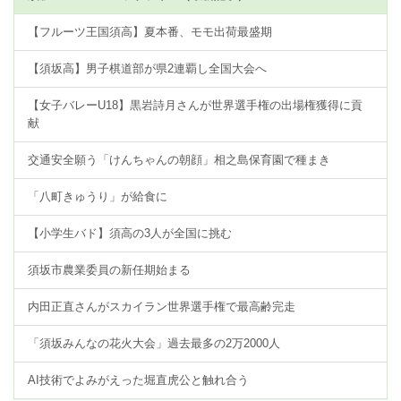
【フルーツ王国須高】夏本番、モモ出荷最盛期
【須坂高】男子棋道部が県2連覇し全国大会へ
【女子バレーU18】黒岩詩月さんが世界選手権の出場権獲得に貢
献
交通安全願う「けんちゃんの朝顔」相之島保育園で種まき
「八町きゅうり」が給食に
【小学生バド】須高の3人が全国に挑む
須坂市農業委員の新任期始まる
内田正直さんがスカイラン世界選手権で最高齢完走
「須坂みんなの花火大会」過去最多の2万2000人
AI技術でよみがえった堀直虎公と触れ合う