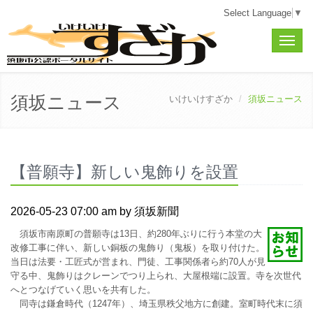
Select Language
▼
Toggle
naviga
須坂ニュース
いけいけすざか
須坂ニュース
【普願寺】新しい鬼飾りを設置
2026-05-23 07:00 am by 須坂新聞
須坂市南原町の普願寺は13日、約280年ぶりに行う本堂の大
改修工事に伴い、新しい銅板の鬼飾り（鬼板）を取り付けた。
当日は法要・工匠式が営まれ、門徒、工事関係者ら約70人が見
守る中、鬼飾りはクレーンでつり上られ、大屋根端に設置。寺を次世代
へとつなげていく思いを共有した。
同寺は鎌倉時代（1247年）、埼玉県秩父地方に創建。室町時代末に須