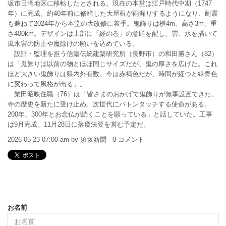
坂市日滝地区に移転したとされる。現在の本堂は江戸時代中期（1747
年）に完成。約40年前に修繕した大屋根が雨漏りするようになり、耐震
も兼ねて2024年から本堂の大改修に着手。鬼飾りは横4m、高さ3m、重
さ400km。デザインは上部に「経の巻」の意匠を配し、雲、水を描いて
風水害の防止や魔除けの願いを込めている。
設計・監理を担う信濃伝統建築研究所（長野市）の和田勝さん（82）
は「鬼飾りは以前の物とほぼ同じサイズだが、鬼の厚さを広げた。これ
ほど大きい鬼飾りは県内外有数。今は赤褐色だが、時間が経つと緑青色
に変わって風格が出る」。
業田昭映住職（76）は「皆さまのおかげで鬼飾りが無事設置できた。
寺の歴史を新たに受け止め、次世代にバトンタッチする使命がある。
200年、300年とお念仏が続くことを願っている」と話していた。工事
は9月完成。11月28日に落慶法要を営む予定だ。
2026-05-23 07:00 am by 須坂新聞 - 0 コメント
お名前