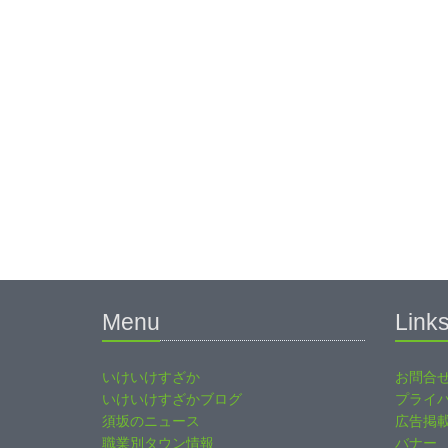
Menu
Link
いけいけすざか
お問合
いけいけすざかブログ
プライ
須坂のニュース
広告掲
職業別タウン情報
バナー