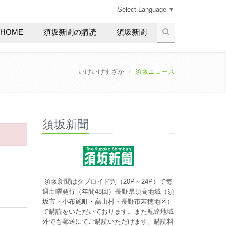
Select Language
▼
HOME
須坂新聞の購読
須坂新聞
いけいけすざか
須坂ニュース
須坂新聞
須坂新聞はタブロイド判（20P～24P）で毎
週土曜発行（年間48回）長野県須高地域（須
坂市・小布施町・高山村・長野市若穂地区）
で購読をいただいております。また配達地域
外でも郵送にてご購読いただけます。購読料