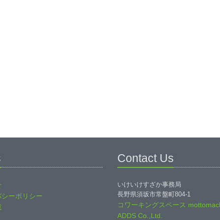
s
Contact Us
いけいけすざか事務局
せ
長野県須坂市常盤町804-1
バシーポリシー
コワーキングスペース mottomach
載
ADDS Co.,Ltd.