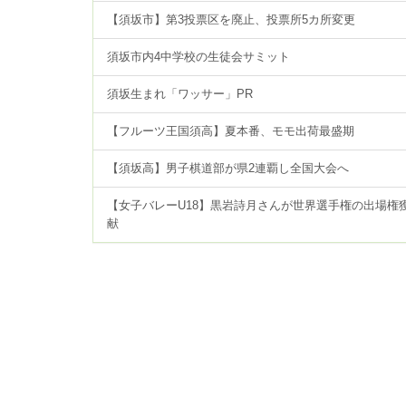
【須坂市】第3投票区を廃止、投票所5カ所変更
須坂市内4中学校の生徒会サミット
須坂生まれ「ワッサー」PR
【フルーツ王国須高】夏本番、モモ出荷最盛期
【須坂高】男子棋道部が県2連覇し全国大会へ
【女子バレーU18】黒岩詩月さんが世界選手権の出場権
献