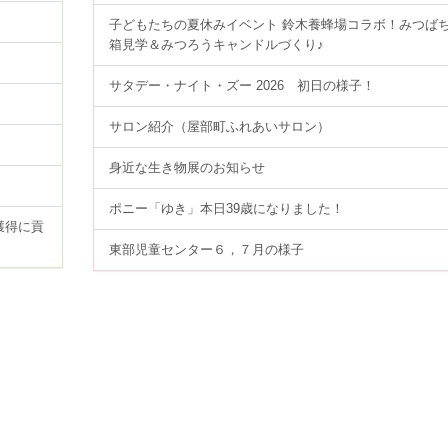
子どもたちの夏休みイベント 鈴木養蜂場コラボ！みつば
箱見学＆みつろうキャンドルづくり♪
サタデー・ナイト・ズー 2026 初日の様子！
サロン紹介（屋部町ふれあいサロン）
身近な生き物展のお知らせ
ポニー「ゆき」本日39歳になりました！
獲得に貢
東部児童センター６，７月の様子