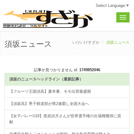
Select Language
▼
Toggle
naviga
須坂ニュース
いけいけすざか
須坂ニュース
記事が見つかりません id:
1749852046
須坂のニュースヘッドライン（最新記事）
【フルーツ王国須高】夏本番、モモ出荷最盛期
【須坂高】男子棋道部が県2連覇し全国大会へ
【女子バレーU18】黒岩詩月さんが世界選手権の出場権獲得に貢
献