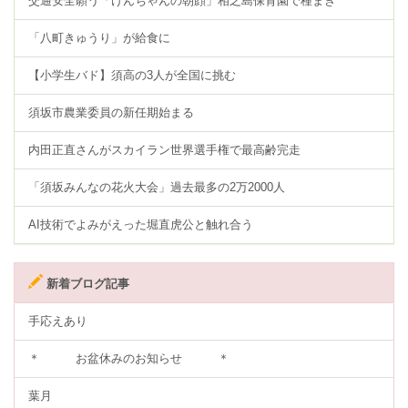
交通安全願う「けんちゃんの朝顔」相之島保育園で種まき
「八町きゅうり」が給食に
【小学生バド】須高の3人が全国に挑む
須坂市農業委員の新任期始まる
内田正直さんがスカイラン世界選手権で最高齢完走
「須坂みんなの花火大会」過去最多の2万2000人
AI技術でよみがえった堀直虎公と触れ合う
新着ブログ記事
手応えあり
＊ お盆休みのお知らせ ＊
葉月