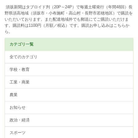
須坂新聞はタブロイド判（20P～24P）で毎週土曜発行（年間48回）長
野県須高地域（須坂市・小布施町・高山村・長野市若穂地区）で購読を
いただいております。また配達地域外でも郵送にてご購読いただけま
す。購読料は1100円（月額／税込）です。
購読お申し込みはこちらか
ら。
カテゴリ一覧
全てのカテゴリ
学校・教育
工業・商業
農業
お知らせ
政治・経済
スポーツ