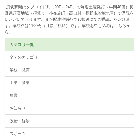
須坂新聞はタブロイド判（20P～24P）で毎週土曜発行（年間48回）長
野県須高地域（須坂市・小布施町・高山村・長野市若穂地区）で購読を
いただいております。また配達地域外でも郵送にてご購読いただけま
す。購読料は1100円（月額／税込）です。
購読お申し込みはこちらか
ら。
カテゴリ一覧
全てのカテゴリ
学校・教育
工業・商業
農業
お知らせ
政治・経済
スポーツ