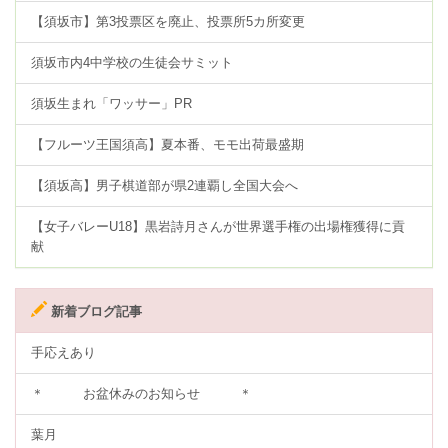
【須坂市】第3投票区を廃止、投票所5カ所変更
須坂市内4中学校の生徒会サミット
須坂生まれ「ワッサー」PR
【フルーツ王国須高】夏本番、モモ出荷最盛期
【須坂高】男子棋道部が県2連覇し全国大会へ
【女子バレーU18】黒岩詩月さんが世界選手権の出場権獲得に貢
献
新着ブログ記事
手応えあり
＊ お盆休みのお知らせ ＊
葉月