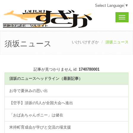
Select Language
▼
Toggle
naviga
須坂ニュース
いけいけすざか
須坂ニュース
記事が見つかりません id:
1740780001
須坂のニュースヘッドライン（最新記事）
お寺で夏休みの思い出
【空手】須坂の5人が全国大会へ進出
「おばあちゃんポニー」は健在
米持町育成会が学びと交流の場支援