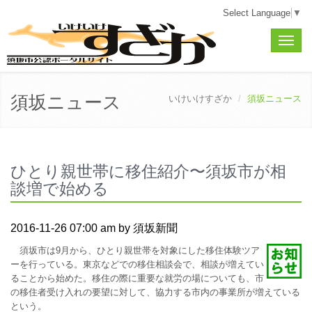
Select Language
▼
Toggle
naviga
須坂ニュース
いけいけすざか
須坂ニュース
ひとり親世帯に移住紹介〜須坂市が相
談増で始める
2016-11-26 07:00 am by 須坂新聞
須坂市は9月から、ひとり親世帯を対象にした移住体験ツア
ーを行っている。東京などでの移住相談会で、相談が増えてい
ることから始めた。移住の際に重要な就労の場についても、市
の移住者受け入れの要望に対して、協力する市内の事業所が増えている
という。