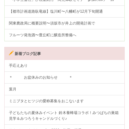
【都市計画道路臥竜線】塩川町〜八幡町が12月下旬開通
関東農政局に概要説明〜須坂市が井上の開発計画で
フルーツ発泡酒〜豊丘町に醸造所整備へ
新着ブログ記事
手応えあり
＊ お盆休みのお知らせ ＊
葉月
ミニブタとヒツジの愛称募集をおこないます
子どもたちの夏休みイベント 鈴木養蜂場コラボ！みつばちの巣箱
見学＆みつろうキャンドルづくり♪