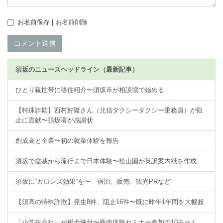
お名前保存 |
お名前削除
コメント送信
須坂のニュースヘッドライン（最新記事）
ひとり親世帯に移住紹介〜須坂市が相談増で始める
【特殊詐欺】西村好隆さん（北信タクシータクシー乗務員）が阻
止に貢献〜須坂署が感謝状
創成高と企業〜初の就業体験を報告
須坂で盆栽から滝行まで日本体験〜松山園が英訳案内紙を作成
須坂に“ガロンズ効果”を〜 宿泊、販売、観光PRなど
【須高の特殊詐欺】発生8件、阻止16件〜既に昨年1年間を大幅超
「小学生会社」が税金納付〜商売体験セミナー参加の10チーム