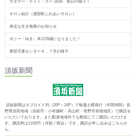
サタデー・ナイト・ズー 2026 初日の様子！
サロン紹介（屋部町ふれあいサロン）
身近な生き物展のお知らせ
ポニー「ゆき」本日39歳になりました！
東部児童センター６，７月の様子
須坂新聞
須坂新聞はタブロイド判（20P～24P）で毎週土曜発行（年間48回）長
野県須高地域（須坂市・小布施町・高山村・長野市若穂地区）で購読を
いただいております。また配達地域外でも郵送にてご購読いただけま
す。購読料は1100円（月額／税込）です。
購読お申し込みはこちらか
ら。