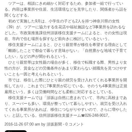
ツアーは、相談にきめ細かく対応するため、参加者一組で行ってい
る。内容は事業所や住居、生活環境などを見学したり、関係者から話を
聞くなどする。
初めて実施した9月は、小学生の子ども2人を持つ神奈川県の女性
（39）が、ツアーに協力する生花店や福祉施設など3事業所を訪れるな
どした。市政策推進課信州須坂移住支援チームによると、その女性は現
在、市内で住む場所を探すなど前向きに検討しているという。
移住支援チームによると、ひとり親世帯が移住を希望する理由として
「離婚したことで都会で暮らす意味がない」「自然豊かな地域で子育て
したい」などの声が聞かれるという。
ひとり親世帯は女性親の場合が多く、移住で転職する際、男性より女
性の方が、賃金などの労働条件があまり変わらない就職先を見つけやす
いことも一因と考えられるという。
市では、移住した際にひとり親の就労を受け入れてくれる事業所を開
拓しており、これまでに7事業所が応じている。そのうち4事業所は正規
雇用という。多くは労働時間なども柔軟に対応するとしている。
移住支援チームでは「須坂は自然に恵まれていて、市内に高校まであ
り、スーパーも多い。環境が整っていて暮らしやすい。就労を受け入れ
てくれる事業所があれば、移住につながりやすいので、さらに増やした
い」と話している。信州須坂移住支援チーム☎026-248-9017。
2016-11-26 07:00 am by 須坂新聞 - 0 コメント