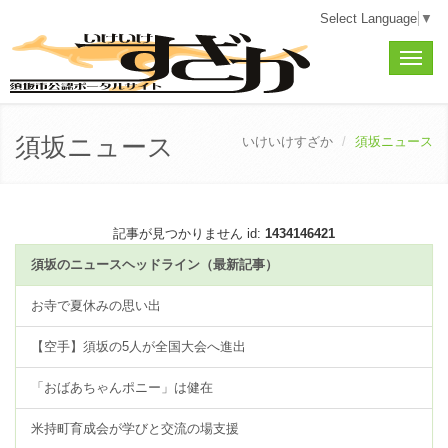
Select Language
▼
Toggle
naviga
須坂ニュース
いけいけすざか
須坂ニュース
記事が見つかりません id:
1434146421
須坂のニュースヘッドライン（最新記事）
お寺で夏休みの思い出
【空手】須坂の5人が全国大会へ進出
「おばあちゃんポニー」は健在
米持町育成会が学びと交流の場支援