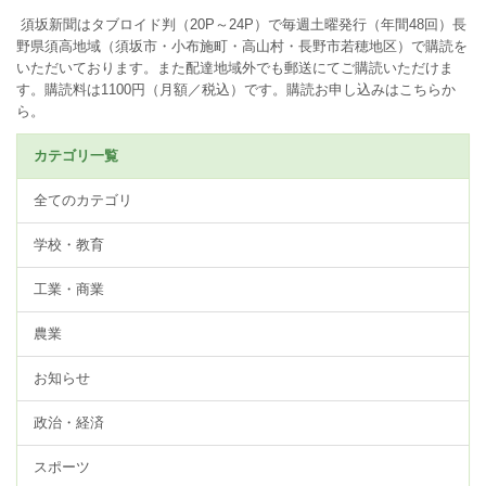
須坂新聞はタブロイド判（20P～24P）で毎週土曜発行（年間48回）長
野県須高地域（須坂市・小布施町・高山村・長野市若穂地区）で購読を
いただいております。また配達地域外でも郵送にてご購読いただけま
す。購読料は1100円（月額／税込）です。
購読お申し込みはこちらか
ら。
カテゴリ一覧
全てのカテゴリ
学校・教育
工業・商業
農業
お知らせ
政治・経済
スポーツ