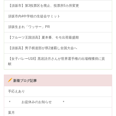
【須坂市】第3投票区を廃止、投票所5カ所変更
須坂市内4中学校の生徒会サミット
須坂生まれ「ワッサー」PR
【フルーツ王国須高】夏本番、モモ出荷最盛期
【須坂高】男子棋道部が県2連覇し全国大会へ
【女子バレーU18】黒岩詩月さんが世界選手権の出場権獲得に貢
献
新着ブログ記事
手応えあり
＊ お盆休みのお知らせ ＊
葉月