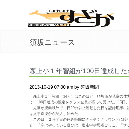
須坂ニュース
森上小１年智組が100日達成し
2013-10-19 07:00 am by 須坂新聞
森上小１年智組（34人）はこのほど、須坂市が児童の体力向
で、100日達成の認定をクラス全員が揃って受けた。15
児童が授業以外で１日20分以上運動した日を記録用紙に記
は入学直後から記入し始めた。
この日、２時間目の休み時間にさっそくグラウンドに繰り
と、「今はやっている遊びは、逃走中や忍者ごっこ」「サ