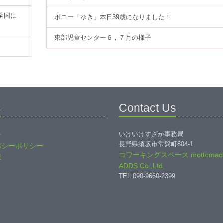
全国に
ポニー「ゆき」本日39歳になりました！
東部児童センター６，７月の様子
s
Contact Us
いけいけすざか事務局
せ
長野県須坂市常盤町804-1
バシーポリシー
コワーキングスペース mottomach
載
ADDS Co.,Ltd.
TEL:090-9660-2399