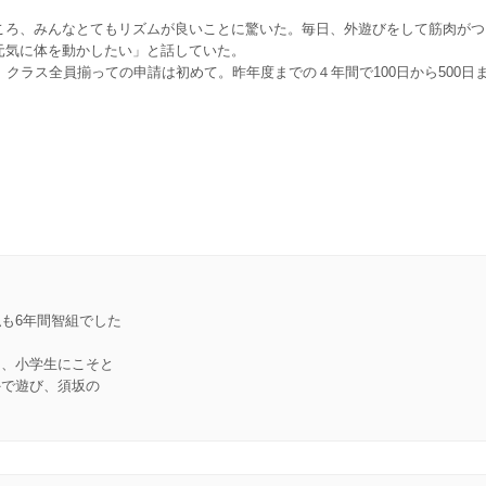
ろ、みんなとてもリズムが良いことに驚いた。毎日、外遊びをして筋肉がつ
元気に体を動かしたい」と話していた。
クラス全員揃っての申請は初めて。昨年度までの４年間で100日から500日
も6年間智組でした
は、小学生にこそと
外で遊び、須坂の