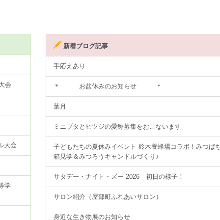
新着ブログ記事
手応えあり
大会
＊ お盆休みのお知らせ ＊
葉月
ミニブタとヒツジの愛称募集をおこないます
ル大会
子どもたちの夏休みイベント 鈴木養蜂場コラボ！みつば
箱見学＆みつろうキャンドルづくり♪
サタデー・ナイト・ズー 2026 初日の様子！
等学
サロン紹介（屋部町ふれあいサロン）
身近な生き物展のお知らせ