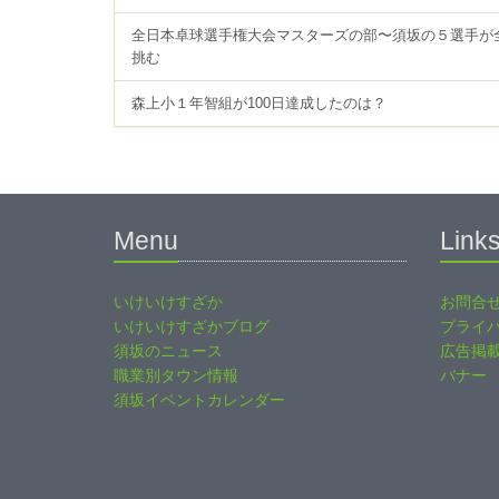
全日本卓球選手権大会マスターズの部〜須坂の５選手が
挑む
森上小１年智組が100日達成したのは？
Menu
Link
いけいけすざか
お問合
いけいけすざかブログ
プライ
須坂のニュース
広告掲
職業別タウン情報
バナー
須坂イベントカレンダー