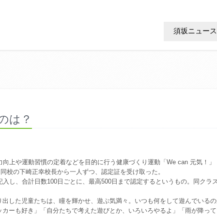
須坂ニュース
たのは？
上や運動習慣の定着などを目的に行う健康づくり運動「We can 元気！」
日、同校の下崎正幸校長から一人ずつ、認定証を受け取った。
入し、合計日数100日ごとに、最高500日まで認定するというもの。同クラ
出した児童たちは、瞳を輝かせ、遊ぶ気満々。いつも何をして遊んでいるの
ッカーも好き」「自分たちで考えた遊びとか、いろいろやるよ」「雨が降って