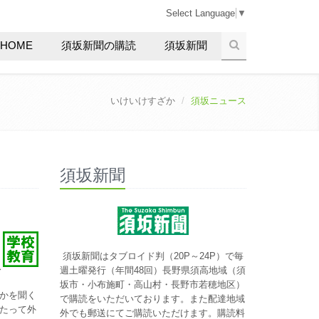
Select Language
▼
HOME
須坂新聞の購読
須坂新聞
いけいけすざか
須坂ニュース
須坂新聞
須坂新聞はタブロイド判（20P～24P）で毎
ス
週土曜発行（年間48回）長野県須高地域（須
坂市・小布施町・高山村・長野市若穂地区）
かを聞く
で購読をいただいております。また配達地域
たって外
外でも郵送にてご購読いただけます。購読料