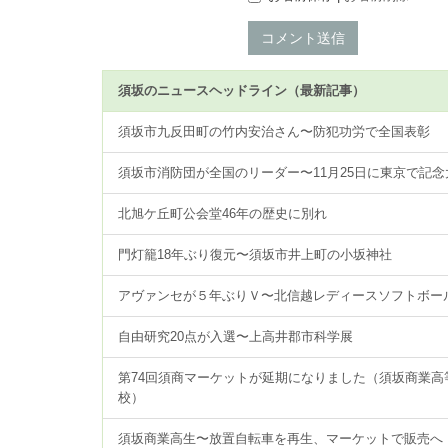
コメント送信
須坂のニュースヘッドライン（最新記事）
須坂市九反田町の竹内安治さん〜防犯功労で全国表彰
須坂市消防団が全国のリーダー〜11月25日に東京で記念
北旭ケ丘町公会堂46年の歴史に別れ
門灯籠18年ぶり復元〜須坂市井上町の小坂神社
アヴァンセが５年ぶりＶ〜北信越レディースソフトボー
自由研究20点が入選〜上高井郡市科学展
第74回須商マーケットが延期になりました（須坂商業高
校）
須坂商業高生〜放置自転車を再生、マーケットで販売へ