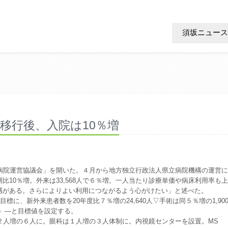
須坂ニュース
移行後、入院は10％増
病院運営協議会」を開いた。４月から地方独立行政法人県立病院機構の運営に
期比10％増。外来は33,568人で６％増。一人当たり診療単価や病床利用率も上
感がある。さらによりよい利用につながるよう心がけたい」と述べた。
人を目標に、新外来患者数を20年度比７％増の24,640人▽手術は同５％増の1,90
5件）―と目標値を設定する。
２人増の６人に。眼科は１人増の３人体制に。内視鏡センターを設置。MS