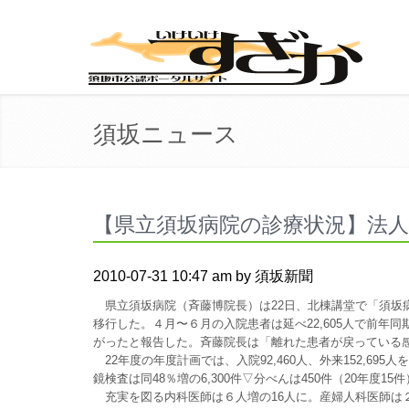
須坂ニュース
【県立須坂病院の診療状況】法人
2010-07-31 10:47 am by 須坂新聞
県立須坂病院（斉藤博院長）は22日、北棟講堂で「須坂
移行した。４月〜６月の入院患者は延べ22,605人で前年同
がったと報告した。斉藤院長は「離れた患者が戻っている
22年度の年度計画では、入院92,460人、外来152,695
鏡検査は同48％増の6,300件▽分べんは450件（20年度1
充実を図る内科医師は６人増の16人に。産婦人科医師は