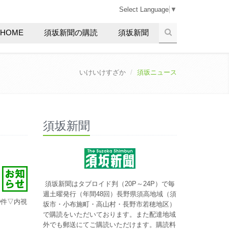
Select Language
▼
HOME
須坂新聞の購読
須坂新聞
いけいけすざか
須坂ニュース
須坂新聞
須坂新聞はタブロイド判（20P～24P）で毎
週土曜発行（年間48回）長野県須高地域（須
0件▽内視
坂市・小布施町・高山村・長野市若穂地区）
で購読をいただいております。また配達地域
外でも郵送にてご購読いただけます。購読料