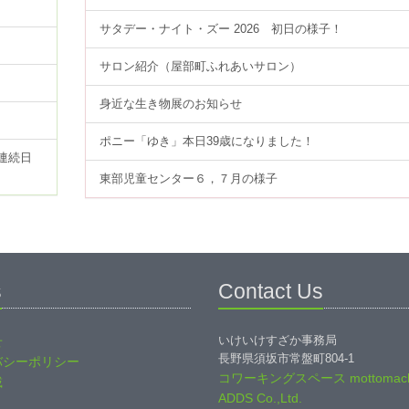
サタデー・ナイト・ズー 2026 初日の様子！
サロン紹介（屋部町ふれあいサロン）
身近な生き物展のお知らせ
ポニー「ゆき」本日39歳になりました！
連続日
東部児童センター６，７月の様子
s
Contact Us
いけいけすざか事務局
せ
長野県須坂市常盤町804-1
バシーポリシー
コワーキングスペース mottomach
載
ADDS Co.,Ltd.