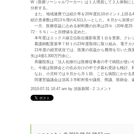
W（医療ソーシャルワーカー）は１人増員して２人体制に
分析する。
また、地域連携では紹介率を20年度比10ポイント上回る40
紹介患者数は同13％増の4,611人―とした。８月から加
一方、医療収益に占める材料費の比率は25％（20年度25
72・５％）―と目標値を定めた。
本年度はエックス線立位臥位撮影装置１台を更新。クレジ
看護師配置基準７対１の23年度取得に取り組み、電子カル
21年度の経営状況では、医業の収益から費用を引いた医
失は4億3,300万円余に。
斉藤院長は「法人化移行は医療従事者の手で病院が使いや
た。今後は医師会との住み分けの中で夕暮れ受診も検討、
なお、小児科では９月から月１回、こども病院にかかる患
同運営協議会は須高３市町村長や議長、県議、医師会、歯
2010-07-31 10:47 am by 須坂新聞 - 2 コメント