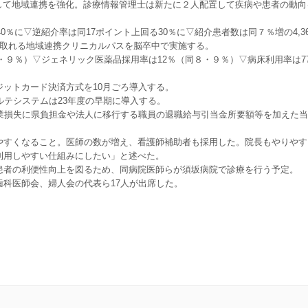
して地域連携を強化。診療情報管理士は新たに２人配置して疾病や患者の動向
％に▽逆紹介率は同17ポイント上回る30％に▽紹介患者数は同７％増の4,3
算が取れる地域連携クリニカルパスを脳卒中で実施する。
・９％）▽ジェネリック医薬品採用率は12％（同８・９％）▽病床利用率は7
ットカード決済方式を10月ごろ導入する。
テシステムは23年度の早期に導入する。
業損失に県負担金や法人に移行する職員の退職給与引当金所要額等を加えた当
すくなること。医師の数が増え、看護師補助者も採用した。院長もやりやす
利用しやすい仕組みにしたい」と述べた。
者の利便性向上を図るため、同病院医師らが須坂病院で診療を行う予定。
科医師会、婦人会の代表ら17人が出席した。