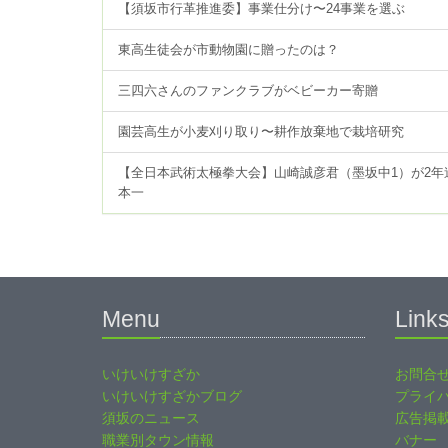
【須坂市行革推進委】事業仕分け〜24事業を選ぶ
東高生徒会が市動物園に贈ったのは？
三四六さんのファンクラブがベビーカー寄贈
園芸高生が小麦刈り取り〜耕作放棄地で栽培研究
【全日本武術太極拳大会】山崎誠彦君（墨坂中1）が2年
本一
Menu
Link
いけいけすざか
お問合
いけいけすざかブログ
プライ
須坂のニュース
広告掲
職業別タウン情報
バナー