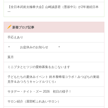
【全日本武術太極拳大会】山崎誠彦君（墨坂中1）が2年連続日本
一
新着ブログ記事
手応えあり
＊ お盆休みのお知らせ ＊
葉月
ミニブタとヒツジの愛称募集をおこないます
子どもたちの夏休みイベント 鈴木養蜂場コラボ！みつばちの巣箱
見学＆みつろうキャンドルづくり♪
サタデー・ナイト・ズー 2026 初日の様子！
サロン紹介（屋部町ふれあいサロン）