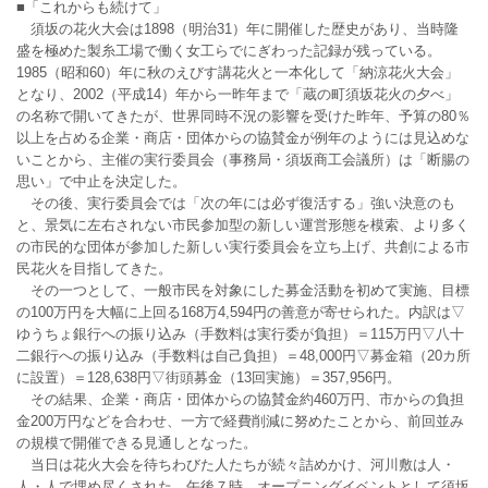
■「これからも続けて」
須坂の花火大会は1898（明治31）年に開催した歴史があり、当時隆
盛を極めた製糸工場で働く女工らでにぎわった記録が残っている。
1985（昭和60）年に秋のえびす講花火と一本化して「納涼花火大会」
となり、2002（平成14）年から一昨年まで「蔵の町須坂花火の夕べ」
の名称で開いてきたが、世界同時不況の影響を受けた昨年、予算の80％
以上を占める企業・商店・団体からの協賛金が例年のようには見込めな
いことから、主催の実行委員会（事務局・須坂商工会議所）は「断腸の
思い」で中止を決定した。
その後、実行委員会では「次の年には必ず復活する」強い決意のも
と、景気に左右されない市民参加型の新しい運営形態を模索、より多く
の市民的な団体が参加した新しい実行委員会を立ち上げ、共創による市
民花火を目指してきた。
その一つとして、一般市民を対象にした募金活動を初めて実施、目標
の100万円を大幅に上回る168万4,594円の善意が寄せられた。内訳は▽
ゆうちょ銀行への振り込み（手数料は実行委が負担）＝115万円▽八十
二銀行への振り込み（手数料は自己負担）＝48,000円▽募金箱（20カ所
に設置）＝128,638円▽街頭募金（13回実施）＝357,956円。
その結果、企業・商店・団体からの協賛金約460万円、市からの負担
金200万円などを合わせ、一方で経費削減に努めたことから、前回並み
の規模で開催できる見通しとなった。
当日は花火大会を待ちわびた人たちが続々詰めかけ、河川敷は人・
人・人で埋め尽くされた。午後７時、オープニングイベントとして須坂