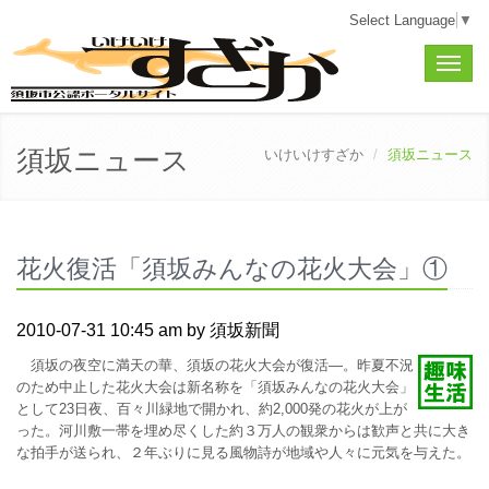
Select Language
▼
Toggle
naviga
須坂ニュース
いけいけすざか
須坂ニュース
花火復活「須坂みんなの花火大会」①
2010-07-31 10:45 am by 須坂新聞
須坂の夜空に満天の華、須坂の花火大会が復活―。昨夏不況
のため中止した花火大会は新名称を「須坂みんなの花火大会」
として23日夜、百々川緑地で開かれ、約2,000発の花火が上が
った。河川敷一帯を埋め尽くした約３万人の観衆からは歓声と共に大き
な拍手が送られ、２年ぶりに見る風物詩が地域や人々に元気を与えた。