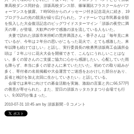
東高校ダンス同好会、須坂高校ダンス部、篠塚麗比フラスクールがパフ
ォーマンスを披露。７時50分からのメッセージ付き記念花火に続き、19
プログラムの光の競演が繰り広げられた。フィナーレでは市民募金全額
を投入した大会復活記念のビッグワイドスターマイン「須坂の夜空に満
天の華」が登場、大歓声の中で感激の涙を流している人もいた。
夫妻で訪れた須坂市米持町の荒井満茂さん・香子さんは「毎年見に来
ているが、今年は２年分の思いがこもった花火で、とても感激した。来
年以降も続けてほしい」と話し、実行委員長の牧勇男須坂商工会議所会
頭は「２年ぶりに花火大会を開催できて、こんなにうれしいことはな
い。多くの皆さんのご支援ご協力に心から感謝したい。心配していた雨
も降らず、本当に多くの皆さんに来ていただいた。初めての取り組みが
多く、寄付者の名前掲載や大会運営でご迷惑をおかけした部分があり、
反省と検討を加え次回に生かしていきたい」と話している。
会場では来年に向けての募金活動を実施、激励の言葉と共に66,577円
の善意が寄せられた。また、翌日の須坂カッタカタまつり会場でも行
い、9,002円が集まった。
2010-07-31 10:45 am by 須坂新聞 - 0 コメント