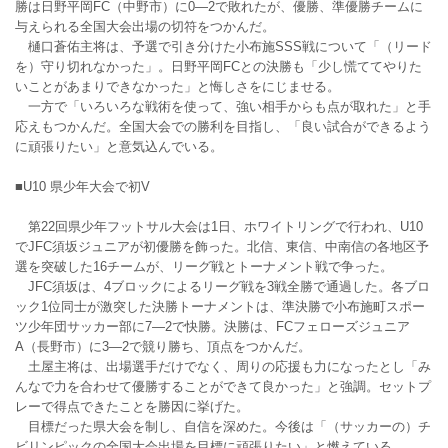
勝は日野平岡FC（中野市）に0―2で敗れたが、優勝、準優勝チームに
与えられる全国大会出場の切符をつかんだ。
樋口蒼佑主将は、予選で引き分けた小布施SSS戦について「（リード
を）守り切れなかった」。日野平岡FCとの決勝も「少し慌ててやりた
いことがあまりできなかった」と悔しさをにじませる。
一方で「いろいろな戦術を使って、強い相手からも点が取れた」と手
応えもつかんだ。全国大会での勝利を目指し、「良い試合ができるよう
に頑張りたい」と意気込んでいる。
■U10 県少年大会で初V
第22回県少年フットサル大会は1日、ホワイトリングで行われ、U10
でJFC須坂ジュニアが初優勝を飾った。北信、東信、中南信の各地区予
選を突破した16チームが、リーグ戦とトーナメント戦で争った。
JFC須坂は、4ブロックによるリーグ戦を3戦全勝で通過した。各ブロ
ック1位同士が激突した決勝トーナメントは、準決勝で小布施町スポー
ツ少年団サッカー部に7―2で快勝。決勝は、FCフェローズジュニア
A（長野市）に3―2で競り勝ち、頂点をつかんだ。
土屋主将は、出場選手だけでなく、周りの応援も力になったとし「み
んなで力を合わせて優勝することができて良かった」と強調。セットプ
レーで得点できたことを勝因に挙げた。
目標だった県大会を制し、自信を深めた。今後は「（サッカーの）チ
ビリンピックの全国大会出場を目標に頑張りたい」と燃えている。