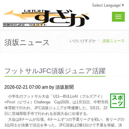
Select Language
▼
Toggle
naviga
須坂ニュース
いけいけすざか
須坂ニュース
フットサルJFC須坂ジュニア活躍
2026-02-21 07:00 am by 須坂新聞
小学生のフットサル大会「U11―BULLsAI（ブルズアイ）
×Pivo!（ピヴォ）Challenge Cup2026」は1月31日、中野市民
体育館で行われ、JFC須坂ジュニアが準優勝した。3月21、22
日に茨城県取手市で行われる全国大会に出場する。
大会は8チームが出場。4チームずつの予選リーグを戦い、各リーグの
1位同士が決勝で頂点を争った。JFC須坂は2勝1分けで予選を突破。決